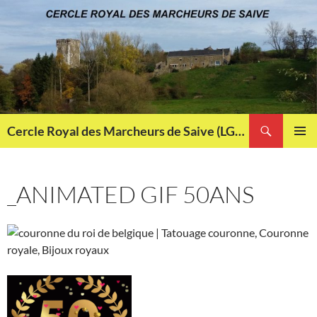
Aller
au
contenu
Recherche
Cercle Royal des Marcheurs de Saive (LG013)
MENU
PRINCI
_ANIMATED GIF 50ANS