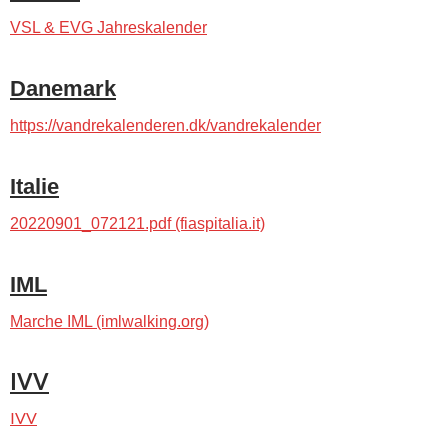
VSL & EVG Jahreskalender
Danemark
https://vandrekalenderen.dk/vandrekalender
Italie
20220901_072121.pdf (fiaspitalia.it)
IML
Marche IML (imlwalking.org)
IVV
IVV