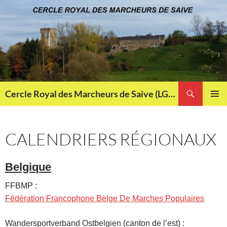
Aller
au
contenu
Recherche
Cercle Royal des Marcheurs de Saive (LG013)
MENU
PRINCI
CALENDRIERS RÉGIONAUX
Belgique
FFBMP :
Fédération Francophone Belge De Marches Populaires
Wandersportverband Ostbelgien (canton de l’est) :