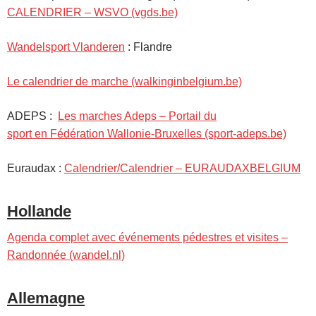
CALENDRIER – WSVO (vgds.be)
Wandelsport Vlanderen
: Flandre
Le calendrier de marche (walkinginbelgium.be)
ADEPS :
Les marches Adeps – Portail du
sport en Fédération Wallonie-Bruxelles (sport-adeps.be)
Euraudax :
Calendrier/Calendrier – EURAUDAXBELGIUM
Hollande
Agenda complet avec événements pédestres et visites –
Randonnée (wandel.nl)
Allemagne