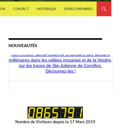
ION
CONTACT
HISTORIQUE
ESPACE MEMBRES
NOUVEAUTÉS
Découvrez les nouveaux articles disponibles dans la
boutique du CMS-Shop !
Les circuits Sainte-Julienne proposent des sentiers
millénaires dans les vallées mosanes et de la Vesdre,
sur les traces de Ste-Julienne de Cornillon.
Découvrez-les !
Nombre de Visiteurs depuis le 17 Mars 2019