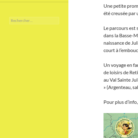
Une petite prome
été creusée par 
Rechercher :
Le parcours est 
dans la Basse-M
naissance de Jul
court à l’embou
Un voyage en fam
de loisirs de Ret
au Val Sainte Ju
» (Argenteau, sal
Pour plus d’info,