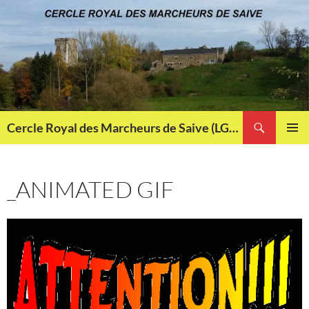
Aller
au
contenu
Recherche
Cercle Royal des Marcheurs de Saive (LG013)
MENU
PRINCI
_ANIMATED GIF