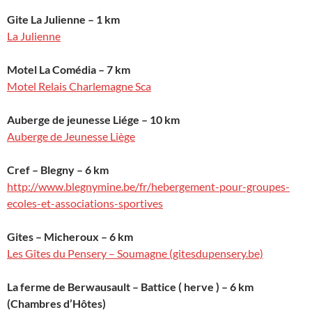
Gite La Julienne – 1 km
La Julienne
Motel La Comédia – 7 km
Motel Relais Charlemagne Sca
Auberge de jeunesse Liége – 10 km
Auberge de Jeunesse Liège
Cref – Blegny – 6 km
http://www.blegnymine.be/fr/hebergement-pour-groupes-
ecoles-et-associations-sportives
Gites – Micheroux – 6 km
Les Gîtes du Pensery – Soumagne (gitesdupensery.be)
La ferme de Berwausault – Battice ( herve ) – 6 km
(Chambres d’Hôtes)