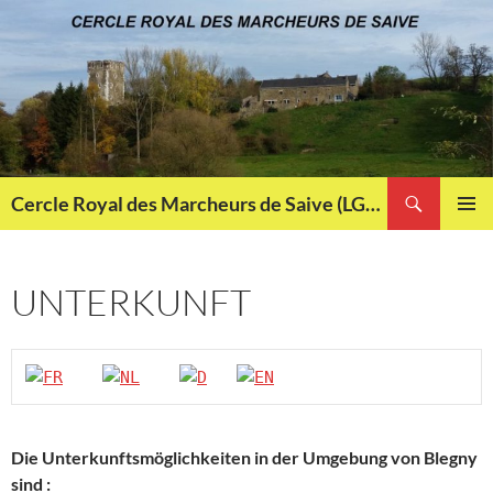
Aller
au
contenu
Recherche
Cercle Royal des Marcheurs de Saive (LG013)
MENU
PRINCI
UNTERKUNFT
Die Unterkunftsmöglichkeiten in der Umgebung von Blegny
sind :