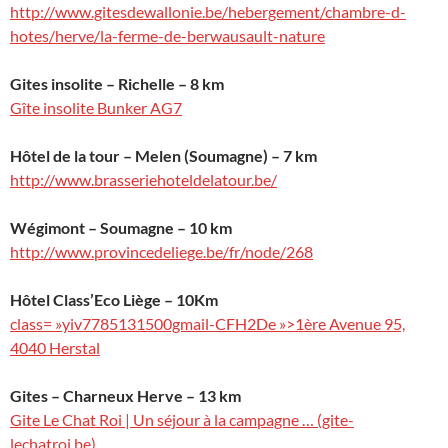
http://www.gitesdewallonie.be/hebergement/chambre-d-
hotes/herve/la-ferme-de-berwausault-nature
Gites insolite – Richelle – 8 km
Gîte insolite Bunker AG7
Hôtel de la tour – Melen (Soumagne) – 7 km
http://www.brasseriehoteldelatour.be/
Wégimont – Soumagne – 10 km
http://www.provincedeliege.be/fr/node/268
Hôtel Class’Eco Liège – 10Km
class= »yiv7785131500gmail-CFH2De »>1ère Avenue 95,
4040 Herstal
Gites – Charneux Herve – 13 km
Gite Le Chat Roi | Un séjour à la campagne … (gite-
lechatroi.be)