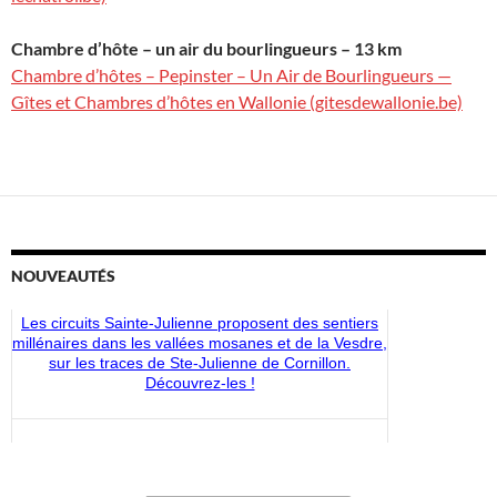
Chambre d’hôte – un air du bourlingueurs – 13 km
Chambre d’hôtes – Pepinster – Un Air de Bourlingueurs —
Gîtes et Chambres d’hôtes en Wallonie (gitesdewallonie.be)
Les circuits Sainte-Julienne proposent des sentiers
NOUVEAUTÉS
millénaires dans les vallées mosanes et de la Vesdre,
sur les traces de Ste-Julienne de Cornillon.
Découvrez-les !
Découvrez les nouveaux articles disponibles dans la
boutique du CMS-Shop !