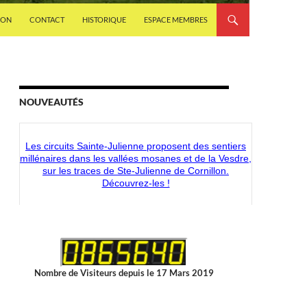
ION
CONTACT
HISTORIQUE
ESPACE MEMBRES
Les circuits Sainte-Julienne proposent des sentiers
millénaires dans les vallées mosanes et de la Vesdre,
NOUVEAUTÉS
sur les traces de Ste-Julienne de Cornillon.
Découvrez-les !
Découvrez les nouveaux articles disponibles dans la
boutique du CMS-Shop !
Nombre de Visiteurs depuis le 17 Mars 2019