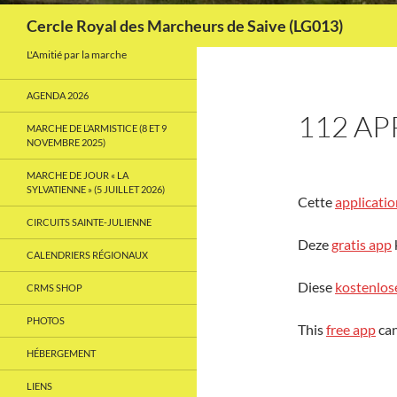
Recherche
Cercle Royal des Marcheurs de Saive (LG013)
L'Amitié par la marche
AGENDA 2026
112 AP
MARCHE DE L’ARMISTICE (8 ET 9
NOVEMBRE 2025)
MARCHE DE JOUR « LA
SYLVATIENNE » (5 JUILLET 2026)
Cette
applicatio
CIRCUITS SAINTE-JULIENNE
Deze
gratis app
CALENDRIERS RÉGIONAUX
Diese
kostenlos
CRMS SHOP
PHOTOS
This
free app
can
HÉBERGEMENT
LIENS