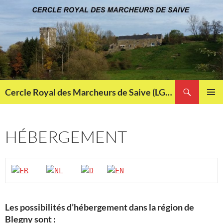
Aller
au
contenu
Recherche
Cercle Royal des Marcheurs de Saive (LG013)
MENU
PRINCI
HÉBERGEMENT
Les possibilités d’hébergement dans la région de
Blegny sont :