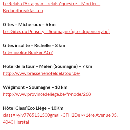
Le Relais d’Artagnan – relais équestre – Mortier –
Bedandbreakfast.eu
Gites – Micheroux – 6 km
Les Gîtes du Pensery – Soumagne (gitesdupensery.be)
Gites insolite – Richelle – 8 km
Gîte insolite Bunker AG7
Hôtel de la tour – Melen (Soumagne) – 7 km
http://www.brasseriehoteldelatour.be/
Wégimont – Soumagne – 10 km
http://www.provincedeliege.be/fr/node/268
Hôtel Class’Eco Liège – 10Km
class= »yiv7785131500gmail-CFH2De »>1ère Avenue 95,
4040 Herstal