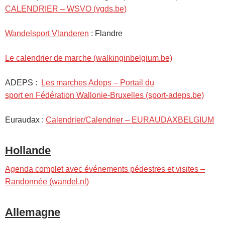
CALENDRIER – WSVO (vgds.be)
Wandelsport Vlanderen
: Flandre
Le calendrier de marche (walkinginbelgium.be)
ADEPS :
Les marches Adeps – Portail du
sport en Fédération Wallonie-Bruxelles (sport-adeps.be)
Euraudax :
Calendrier/Calendrier – EURAUDAXBELGIUM
Hollande
Agenda complet avec événements pédestres et visites –
Randonnée (wandel.nl)
Allemagne