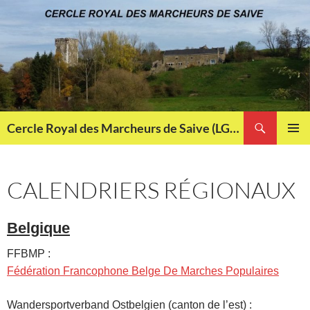
Aller
au
contenu
Recherche
Cercle Royal des Marcheurs de Saive (LG013)
MENU
PRINCI
CALENDRIERS RÉGIONAUX
Belgique
FFBMP :
Fédération Francophone Belge De Marches Populaires
Wandersportverband Ostbelgien (canton de l’est) :