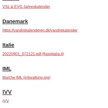
VSL & EVG Jahreskalender
Danemark
https://vandrekalenderen.dk/vandrekalender
Italie
20220901_072121.pdf (fiaspitalia.it)
IML
Marche IML (imlwalking.org)
IVV
IVV