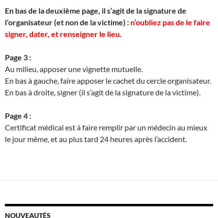
En bas de la deuxième page, il s’agit de la signature de
l’organisateur (et non de la victime) :
n’oubliez pas de le faire
signer, dater, et renseigner le lieu.
Page 3 :
Au milieu, apposer une vignette mutuelle.
En bas à gauche, faire apposer le cachet du cercle organisateur.
En bas à droite, signer (il s’agit de la signature de la victime).
Page 4 :
Certificat médical est à faire remplir par un médecin au mieux
le jour même, et au plus tard 24 heures après l’accident.
Les circuits Sainte-Julienne proposent des sentiers
NOUVEAUTÉS
millénaires dans les vallées mosanes et de la Vesdre,