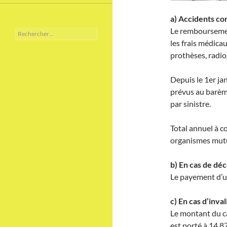
a) Accidents co
Le remboursemen
Rechercher :
les frais médica
prothèses, radio
Depuis le 1er ja
prévus au barèm
par sinistre.
Total annuel à 
organismes mutu
b) En cas de dé
Le payement d’un
c) En cas d’inva
Le montant du ca
est porté à 14.8