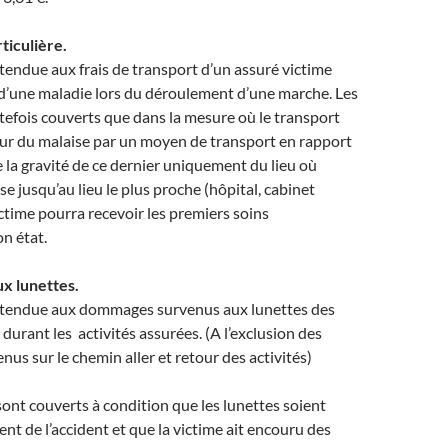
ticulière.
étendue aux frais de transport d’un assuré victime
 d’une maladie lors du déroulement d’une marche. Les
utefois couverts que dans la mesure où le transport
jour du malaise par un moyen de transport en rapport
e la gravité de ce dernier uniquement du lieu où
se jusqu’au lieu le plus proche (hôpital, cabinet
ictime pourra recevoir les premiers soins
on état.
x lunettes.
 étendue aux dommages survenus aux lunettes des
durant les activités assurées. (A l’exclusion des
s sur le chemin aller et retour des activités)
nt couverts à condition que les lunettes soient
t de l’accident et que la victime ait encouru des