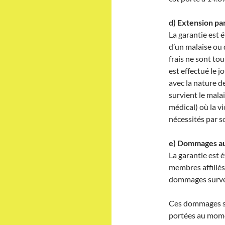
d) Extension par
La garantie est 
d’un malaise ou
frais ne sont to
est effectué le 
avec la nature d
survient le malai
médical) où la v
nécessités par s
e) Dommages au
La garantie est
membres affiliés 
dommages survenu
Ces dommages so
portées au momen