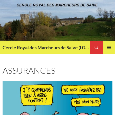
Aller
au
contenu
Recherche
Cercle Royal des Marcheurs de Saive (LG013)
MENU
PRINCI
ASSURANCES